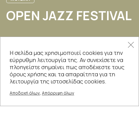
OPEN JAZZ FESTIVAL
Nama Dama
Η σελίδα μας χρησιμοποιεί cookies για την
Rave at your fictional borders
εύρρυθμη λειτουργία της. Αν συνεχίσετε να
πλοηγείστε σημαίνει πως αποδέχεστε τους
Λάκης Τζήμκας “interbalkanik”
όρους χρήσης και τα απαραίτητα για τη
λειτουργία της ιστοσελίδας cookies.
,
Αποδοχή όλων
Απόρριψη όλων
+
21 ΝΟΕ - 21 ΝΟΕ
20:30
ΘΕΣΕΙΣ
261