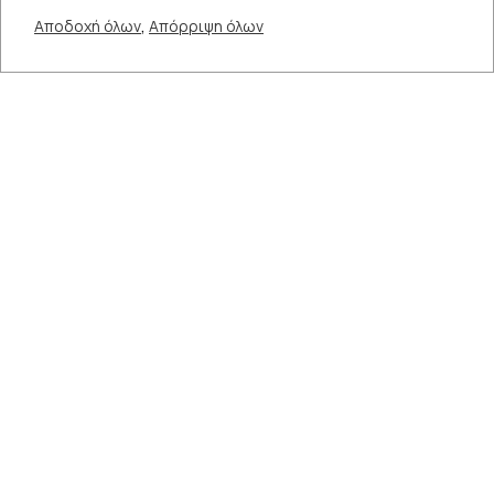
,
Αποδοχή όλων
Απόρριψη όλων
+
18 ΣΕΠ - 18 ΣΕΠ
21:15
ΔΙΑΡΚΕΙΑ
180’
ΘΕΣΕΙΣ
735
ΧΩΡΟΣ
Δημοτικό Θέατρο Κήπου