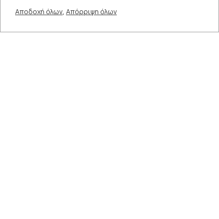
,
Αποδοχή όλων
Απόρριψη όλων
ΣΥΝΔΕΣΗ​​
ΕΓΓΡΑΦΗ