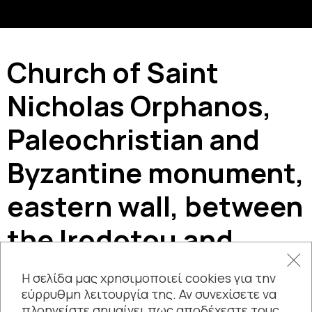
Church of Saint
Nicholas Orphanos,
Paleochristian and
Byzantine monument,
eastern wall, between
the Irodotou and
Apostolou Pavlou
Η σελίδα μας χρησιμοποιεί cookies για την
εύρρυθμη λειτουργία της. Αν συνεχίσετε να
streets
πλοηγείστε σημαίνει πως αποδέχεστε τους