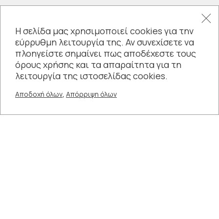
Η σελίδα μας χρησιμοποιεί cookies για την
εύρρυθμη λειτουργία της. Αν συνεχίσετε να
πλοηγείστε σημαίνει πως αποδέχεστε τους
όρους χρήσης και τα απαραίτητα για τη
λειτουργία της ιστοσελίδας cookies.
,
Αποδοχή όλων
Απόρριψη όλων
Συνδεθείτε μαζί μας
Σχετικοί Σύνδεσμοι:
Δημοτική Πινακοθήκη Θεσσαλονίκης
Βαφοπούλειο Πνευματικό Κέντρο
Κεντρική Δημοτική Βιβλιοθήκη Θεσσαλονίκης