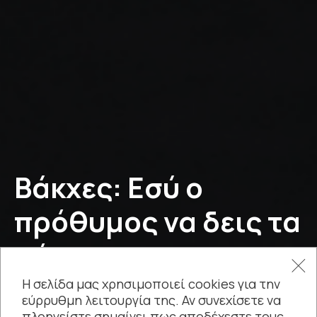
Βάκχες: Εσύ ο
πρόθυμος να δεις τα
αόρατα
Η σελίδα μας χρησιμοποιεί cookies για την
performance βασισμένη στις Βάκχες του Ευριπίδη
εύρρυθμη λειτουργία της. Αν συνεχίσετε να
πλοηγείστε σημαίνει πως αποδέχεστε τους