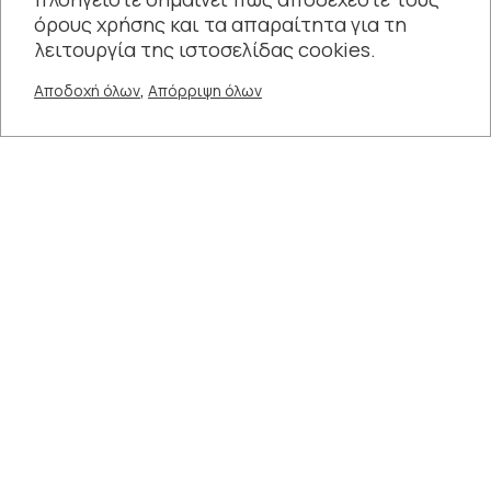
Θεατρική ομάδα «g.o.a.t.»
όρους χρήσης και τα απαραίτητα για τη
λειτουργία της ιστοσελίδας cookies.
,
Αποδοχή όλων
Απόρριψη όλων
+
12 ΑΠΡ - 12 ΑΠΡ
21:00
ΔΙΑΡΚΕΙΑ
35’
ΘΕΣΕΙΣ
50
ΧΩΡΟΣ
Κέντρο Μουσικής (Κουντουριώτη 17, Λιμάνι)