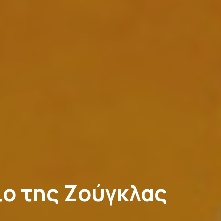
ίο της Ζούγκλας