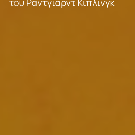
του
Ράντγιαρντ Κίπλινγκ