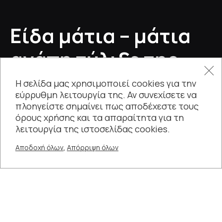
Είδα μάτια – μάτια
αγάπη τύλιξε της
ίριδας ανέμη
Η σελίδα μας χρησιμοποιεί cookies για την
εύρρυθμη λειτουργία της. Αν συνεχίσετε να
πλοηγείστε σημαίνει πως αποδέχεστε τους
Θεατρική ομάδα «NOVAN Theatre Group»
όρους χρήσης και τα απαραίτητα για τη
λειτουργία της ιστοσελίδας cookies.
,
Αποδοχή όλων
Απόρριψη όλων
+
29 ΑΠΡ - 30 ΑΠΡ
21:00
ΔΙΑΡΚΕΙΑ
70’