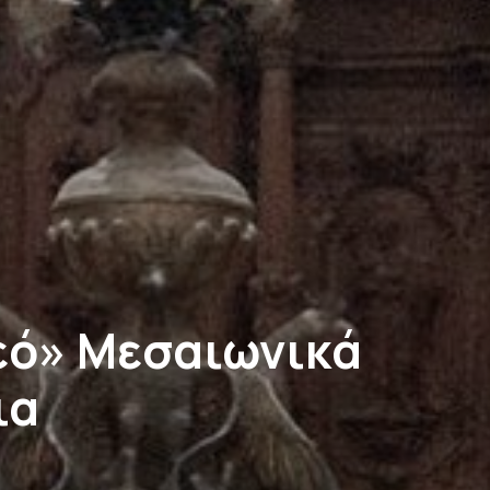
Θεό» Μεσαιωνικά
ια