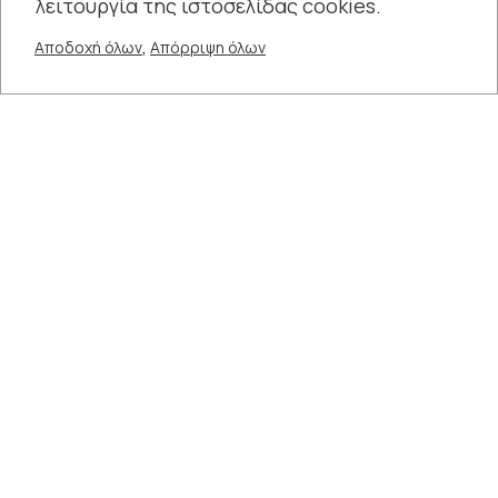
λειτουργία της ιστοσελίδας cookies.
,
Αποδοχή όλων
Απόρριψη όλων
+
14 ΙΟΥΝ - 15 ΙΟΥΝ
20:30
ΘΕΣΕΙΣ
UNLIMITED
ΧΩΡΟΣ
Δημοτικό Θέατρο Κήπου
Αναβολή εκδηλώσεων λόγω τριήμερου εθνικού