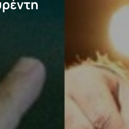
υρέντη