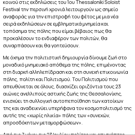
κοινού στις εκδηλώσεις του 1ου Thessaloniki Soloist
Festival την περσινή χρονιά λειτουργούν ως σημείο
αναφοράς για την επιστροφή του φέτος με μια νέα
σειρά εκδηλώσεων σε εμβληματικά μνημεία και
τοπόσημα της πόλης που είμαι βέβαιος πως θα
προκαλέσουν το ενδιαφέρον των πολιτών, θα
συναρπάσουν και θα γοητεύσουν.
Με όχημα την πολιτιστική δημιουργία δίνουμε ζωή στο
μοναδικό μνημειακό απόθεμα της πόλης, επιμένοντας
στη διαρκή αλληλεπίδραση και στη συνεχή επικοινωνία
πόλης, πολίτη και Πολιτισμού. Του Πολιτισμού που
απευθύνεται σε όλους, διασχίζει οριζόντια τους 23
αιώνες ανελλιπούς αστικής ζωής της Θεσσαλονίκης,
ενισχύει τη συλλογική αυτοπεποίθηση των κατοίκων
της και αναδεικνύει υπερήφανα τον κοσμοπολιτισμό της
αυτής της «χωρίς ηλικία» πόλης των «συνεχών,
απροσδόκητων μεταμορφώσεων».
Από τις 7 μέχρι τις 23 Ιουλίου πολίτες και επισκέπτες