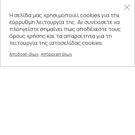
της Θεσσαλονίκης είναι όλες και όλοι καλεσμένοι σε
εμβληματικά τοπόσημα της πόλης που μετατρέπονται
Η σελίδα μας χρησιμοποιεί cookies για την
σε σκηνές καλλιτεχνικής δημιουργίας, στο Βυζαντινό και
εύρρυθμη λειτουργία της. Αν συνεχίσετε να
στο Αρχαιολογικό Μουσείο, στις Ομπρέλες του
πλοηγείστε σημαίνει πως αποδέχεστε τους
όρους χρήσης και τα απαραίτητα για τη
Ζογγολόπουλου, στο Λιμάνι, στην Casa Bianca, στη
λειτουργία της ιστοσελίδας cookies.
Ρωμαϊκή Αγορά, στο άγαλμα του Μ. Αλεξάνδρου και στο
Ισλαχανέ. Σας περιμένουμε!
,
Αποδοχή όλων
Απόρριψη όλων
Στέλιος Αγγελούδης
Δήμαρχος Θεσσαλονίκης
Μήνυμα Δημάρχου
Πολιτισμού,
Τουριστικής Ανάπτυξης και
Διαδημοτικής Συνεργασίας