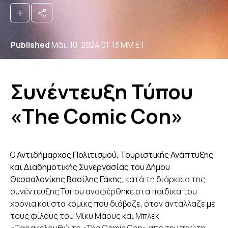
+
Published
Μάι. 10, 2024 01:13 ΜΜ ET
Συνέντευξη Τύπου
«The Comic Con»
Ο
Α
ντιδήμαρχος Πολιτισμού, Τουριστικής Ανάπτυξης
και Διαδημοτικής Συνεργασίας του Δήμου
Θεσσαλονίκης Βασίλης Γάκης,
κατά τη διάρκεια της
συνέντευξης Τύπου αναφέρθηκε στα παιδικά του
χρόνια και στα κόμικς που διάβαζε, όταν αντάλλαζε με
τους φίλους του Μίκυ Μάους και Μπλεκ.
«Παρακολουθώ το «The Comic Con» από την πρώτη